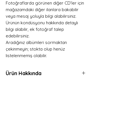
Fotoğraflarda görünen diğer CD’ler için
mağazamdaki diğer ilanlara bakabilir
veya mesaj yoluyla bilgi alabilirsiniz.
Ürünün kondüsyonu hakkında detaylı
bilgi alabilir, ek fotoğraf talep
edebilirsiniz.
Aradığınız albümleri sormaktan
çekinmeyin; stokta olup henüz
listelenmemiş olabilir.
Ürün Hakkında
ZÜLFÜ LİVANELİ - 10 YILIN EZGİSİ -
SEÇME ESERLER 1 (1990) CD
KONDİSYON: ÇOK İYİ
Hemen Üye Ol ve
Fırsatları Yakala!
Avantaj ve yeniliklerden haberdar olmak için
üye olabilirsiniz.