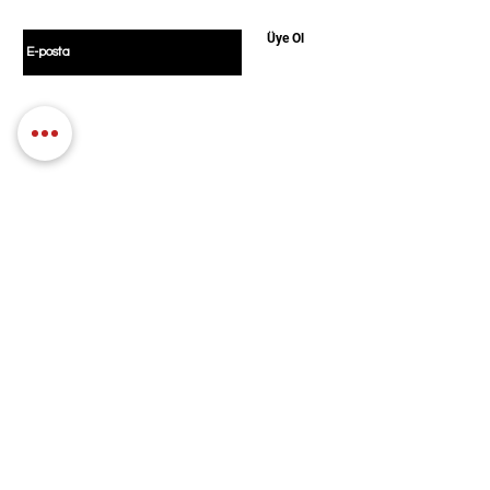
E-postanızı girin
Üye Ol
Politikamız
Alışveriş
Türler
Mesafeli Satış
Blog
Sözleşmesi
Hakkımızda
KVKK Aydınlatma Metni
Gizlilik Politikası
İletişim
İptal ve İade Koşulları
Üyelik Sözleşmesi
Mağazamız
Kuzguncuk Mah, İcadiye Cd. No:85, 34674
Üsküdar/İstanbul
Pazartesi: Kapalı