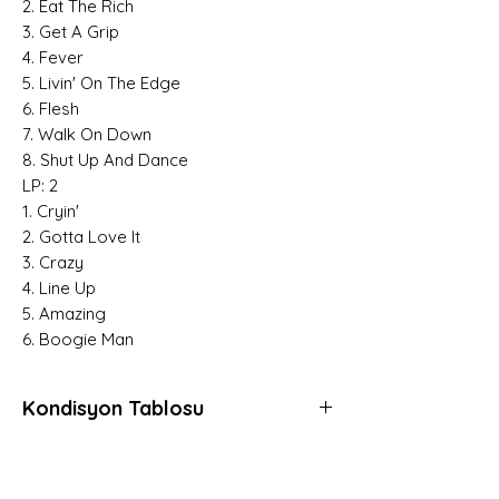
2. Eat The Rich
3. Get A Grip
4. Fever
5. Livin' On The Edge
6. Flesh
7. Walk On Down
8. Shut Up And Dance
LP: 2
1. Cryin'
2. Gotta Love It
3. Crazy
4. Line Up
5. Amazing
6. Boogie Man
Kondisyon Tablosu
*
Mint (M)