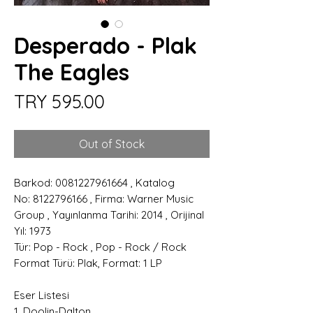
Desperado - Plak
The Eagles
Price
TRY 595.00
Out of Stock
Barkod: 0081227961664 , Katalog
No: 8122796166 , Firma: Warner Music
Group , Yayınlanma Tarihi: 2014 , Orijinal
Yıl: 1973
Tür: Pop - Rock , Pop - Rock / Rock
Format Türü: Plak, Format: 1 LP
Eser Listesi
1. Doolin-Dalton