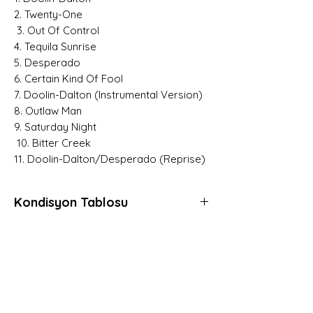
2. Twenty-One
3. Out Of Control
4. Tequila Sunrise
5. Desperado
6. Certain Kind Of Fool
7. Doolin-Dalton (Instrumental Version)
8. Outlaw Man
9. Saturday Night
10. Bitter Creek
11. Doolin-Dalton/Desperado (Reprise)
Kondisyon Tablosu
*
*
*
Mint (M)
Her açıdan kusursuz, daha önce hiç
Hemen Üye Ol ve
dinlenmemiş, muhtemelen hala kapalı
Fırsatları Yakala!
ambalajında plaklar için kullanılır.
Avantaj ve yeniliklerden haberdar olmak için