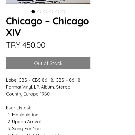
Chicago – Chicago
XIV
Price
TRY 450.00
Out of Stock
Label:CBS – CBS 86118, CBS – 86118
Format:Vinyl, LP, Album, Stereo
Country:Europe 1980
Eser Listesi:
Manipulation
Uppon Arrival
Song For You