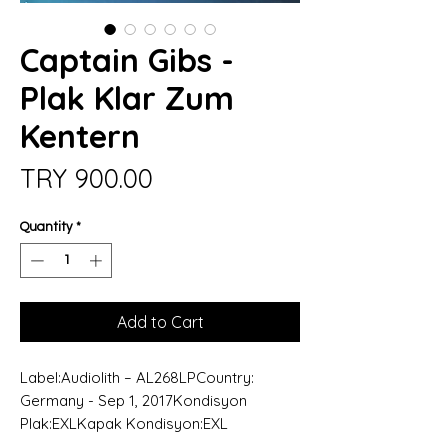
Captain Gibs -
Plak Klar Zum
Kentern
Price
TRY 900.00
Quantity
*
Add to Cart
Label:Audiolith – AL268LPCountry:
Germany - Sep 1, 2017Kondisyon
Plak:EXLKapak Kondisyon:EXL