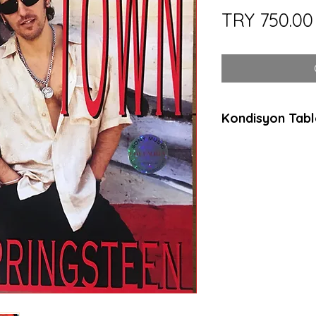
TRY 750.00
Kondisyon Tab
*
*
*
Mint (M)
Her açıdan kusurs
dinlenmemiş, muht
ambalajında plaklar
anlamda sıfır plakl
Near Mint (NM or 
Neredeyse kusurs
dinlenmemiş, çala
plaklar için kullanılı