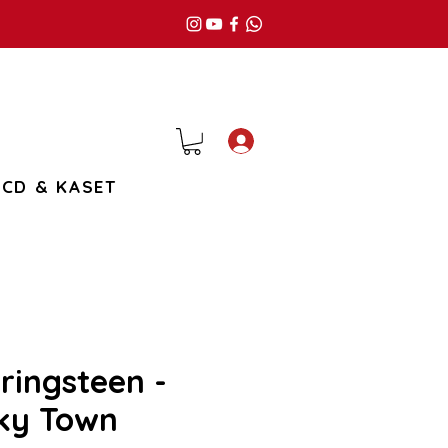
Giriş
CD & KASET
ringsteen -
cky Town