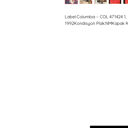
Label:Columbia – COL 471424 1,
1992Kondisyon Plak:NMKapak 
Hemen
Avanta
E-postanızı girin