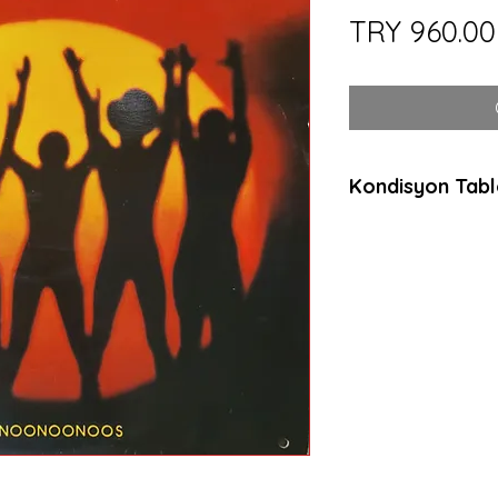
TRY 960.00
Kondisyon Tab
*
*
*
Mint (M)
Her açıdan kusurs
dinlenmemiş, muht
ambalajında plaklar
anlamda sıfır plakl
Near Mint (NM or 
Neredeyse kusurs
dinlenmemiş, çala
plaklar için kullanılı