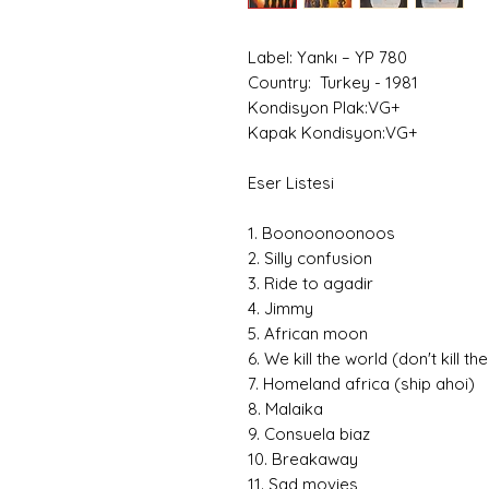
Label: Yankı – YP 780
Country: Turkey - 1981
Kondisyon Plak:VG+
Kapak Kondisyon:VG+
Eser Listesi
1. Boonoonoonoos
2. Silly confusion
3. Ride to agadir
4. Jimmy
5. African moon
6. We kill the world (don't kill th
7. Homeland africa (ship ahoi)
8. Malaika
9. Consuela biaz
10. Breakaway
11. Sad movies