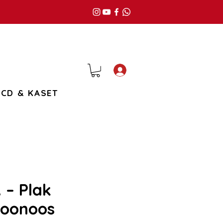
Giriş
CD & KASET
 – Plak
oonoos