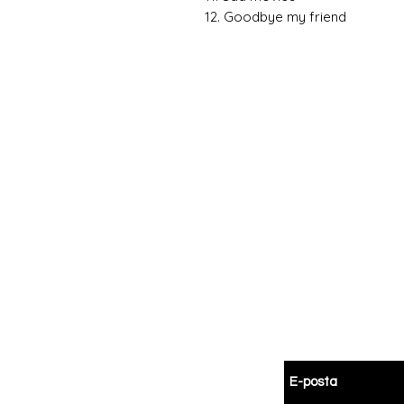
12. Goodbye my friend
Hemen
Avanta
E-postanızı girin