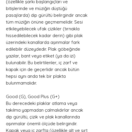
(özellikle şarkı başlangıçları ve
bitişlerinde ve müziğin düştüğü
pasajlarda) dip gürültü belirgindir ancak
tüm müziğin önüne geçmemelidir. Sesi
etkileyebilecek ufak çizikler (tırnakla
hissedilebilecek kadar derin) gibi plak
üzerindeki kanallarda aşınmalar fark
edilebilir düzeydedir. Plak göbeğinde
yazılar, bant veya etiket (ya da izi)
bulunabilir. Bu belirtilenler, iç zarf ve
kapak için de geçerlidir ancak bütün
hepsi aynı anda tek bir plakta
bulunmamalıdır.
Good (G), Good Plus (G+)
Bu derecedeki plaklar atlama veya
takılma yapmadan çalmalıdırlar ancak
dip gürültü, çizik ve plak kanallarında
aşınmalar önemli ölçüde belirgindir.
Kapak veya iç zarfta (özellikle alt ve sırt