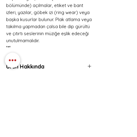
bölümünde) açılmalar, etiket ve bant
izleri, yazılar, göbek izi (ring wear) veya
başka kusurlar bulunur. Plak atlama veya
takılma yapmadan çalsa bile dip gürültü
ve çıtırtı seslerinin müziğe eşlik edeceği
unutulmamalıdır.
*
*
*
Ürün Hakkında
Firma: Sony , Yayınlanma Tarihi: 22
Eser Listesi
Mayıs 2024 , Orijinal Yıl: 1980
Tür: Pop - Rock , Rock
1. Hells Bells
Format Türü: Plak, Format: 1 LP
2. Shoot To Thrill
3. What You Do For Money Honey
Hemen Üye Ol ve
4. Given The Dog A Bone
Fırsatları Yakala!
5. Let Me Put My Love Into You
Avantaj ve yeniliklerden haberdar olmak için
6. Back In Black
üye olabilirsiniz.