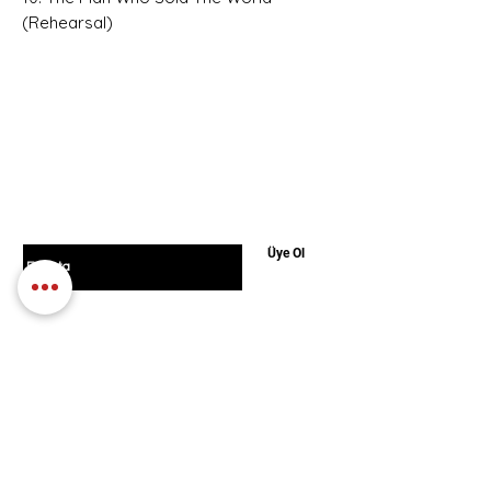
(Rehearsal)
Hemen Üye Ol ve
Fırsatları Yakala!
Avantaj ve yeniliklerden haberdar olmak için
üye olabilirsiniz.
E-postanızı girin
Üye Ol
Politikamız
Alışveriş
Türler
Mesafeli Satış
Blog
Sözleşmesi
Hakkımızda
KVKK Aydınlatma Metni