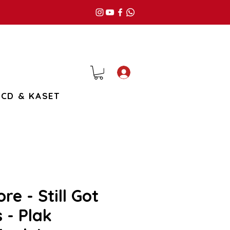
Giriş
CD & KASET
e - Still Got
 - Plak