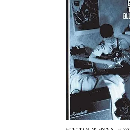
Barkod: 0602455497826 , Firma: 