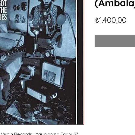
(Ambala
Fi
₺1.400,00
Virgin Records , Yayınlanma Tarihi: 23