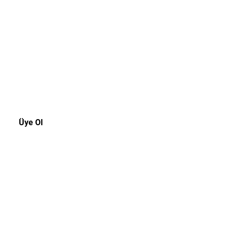
akala!
rsiniz.
Üye Ol