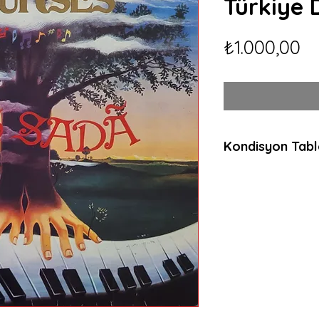
Türkiye 
Fi
₺1.000,00
Kondisyon Tab
*
*
*
Mint (M)
Her açıdan kusurs
dinlenmemiş, muht
ambalajında plaklar
anlamda sıfır plakl