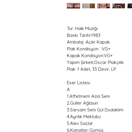
Tür: Halk Müziği
Baskı Tarihi:1983
Ambalaj :Açılır Kapak
Plak Kondisyon : VG+
Kapak Kondisyon:VG+
Yapım Şirketi:Oscar Plakçılık
Plak :1 Adet, 33 Devir, LP
Eser Listesi
A
1.Affetmem Asla Seni
2.Güller Ağlasın
3.Sarsam Seni Gül Dudaklım
4.Ayrılık Mektubu
5.Alev Saçlar
6.Kanatları Gümüş