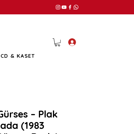
Giriş
CD & KASET
Gürses – Plak
Sada (1983