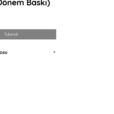
Dönem Baskı)
yat
Tükendi
losu
uz, daha önce hiç
emelen hala kapalı
 için kullanılır. Gerçek
ara verilen derecedir.