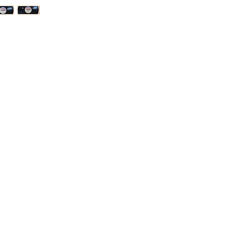
Near Mint (NM or 
Neredeyse kusurs
dinlenmemiş, çala
plaklar için kullanılı
gösteriyorsa bu k
kapağında kırışıklık
delik veya kesik (
Bu durum plak içe
(poster, kitapçık, iç
Very Good Plus (
Bazı kullanılmışlık
sahibi tarafından 