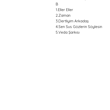
B
1.Eller Eller
2.Zaman
3.Dertliyim Arkadaş
4.Sen Sus Gözlerin Söylesin
5.Veda Şarkısı
Hemen
Avanta