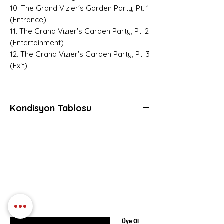
10. The Grand Vizier's Garden Party, Pt. 1
(Entrance)
11. The Grand Vizier's Garden Party, Pt. 2
(Entertainment)
12. The Grand Vizier's Garden Party, Pt. 3
(Exit)
Kondisyon Tablosu
*
*
*
Mint (M)
Her açıdan kusursuz, daha önce hiç
Hemen Üye Ol ve
dinlenmemiş, muhtemelen hala kapalı
Fırsatları Yakala!
ambalajında plaklar için kullanılır.
Avantaj ve yeniliklerden haberdar olmak için
Gerçek anlamda sıfır plaklara verilen
üye olabilirsiniz.
derecedir.
E-postanızı girin
Üye Ol
Near Mint (NM or M-)