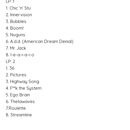
LP: 1
1. Chic 'n' Stu
2. Innervision
3. Bubbles
4. Boom!
5. Nuguns
6. A.d.d. (American Dream Denial)
7. Mr. Jack
8. I-e-a-i-a-i-o
LP: 2
1. 36
2. Pictures
3. Highway Song
4. F**k the System
5. Ego Brain
6. Thetawaves
7.Roulette
8. Streamline