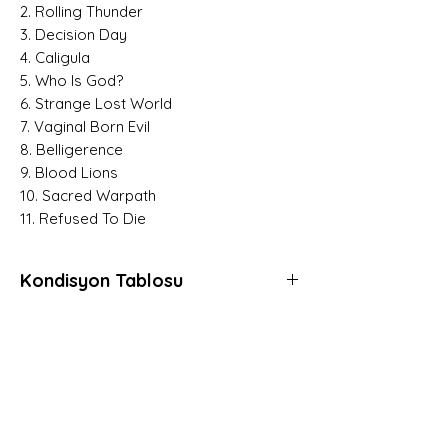
2. Rolling Thunder
3. Decision Day
4. Caligula
5. Who Is God?
6. Strange Lost World
7. Vaginal Born Evil
8. Belligerence
9. Blood Lions
10. Sacred Warpath
11. Refused To Die
Kondisyon Tablosu
Mint (M)
Her açıdan kusursuz, daha önce hiç
dinlenmemiş, muhtemelen hala kapalı
Hemen Üye Ol ve
ambalajında plaklar için kullanılır.
Fırsatları Yakala!
Gerçek anlamda sıfır plaklara verilen
Avantaj ve yeniliklerden haberdar olmak için
derecedir.
üye olabilirsiniz.