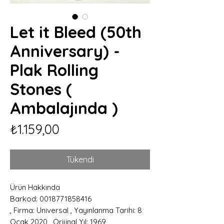
Let it Bleed (50th
Anniversary) -
Plak Rolling
Stones (
Ambalajında )
Fiyat
₺1.159,00
Tükendi
Ürün Hakkında
Barkod: 0018771858416
, Firma: Universal , Yayınlanma Tarihi: 8
Ocak 2020 , Orijinal Yıl: 1969