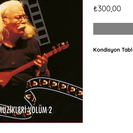
Fiy
₺300,00
Kondisyon Tab
*
*
*
Mint (M)
Her açıdan kusurs
dinlenmemiş, muht
ambalajında plaklar
anlamda sıfır plakl
Near Mint (NM or 
Neredeyse kusurs
dinlenmemiş, çala
plaklar için kullanılı