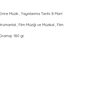
gösteriyorsa bu k
kapağında kırışıklık
Emre Müzik , Yayınlanma Tarihi: 8 Mart
delik veya kesik (
Bu durum plak içe
strümantal , Film Müziği ve Müzikal , Film
(poster, kitapçık, iç
 Gramaj: 180 gr.
Very Good Plus (
Bazı kullanılmışlık
sahibi tarafından 
kullanılır. Kusurla
anlamdadır ve çalı
etkilemeyecek ufak
görülebilir. Sesi v
bombeler bu derec
Plak göbeği ufak so
(spindle marks) sah
iç zarflar ufak kull
bükülmeler, kenarl