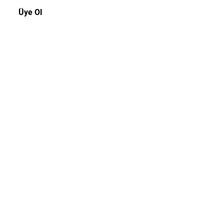
Üye Ol
Müşteri Hizmetleri
Tel:
0216 3109439
E-posta:
info@offtherecordistanbul.com