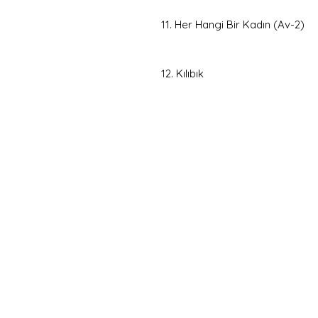
11. Her Hangi Bir Kadın (Av-2)
12. Kılıbık
Hemen
Avanta
E-postanızı girin