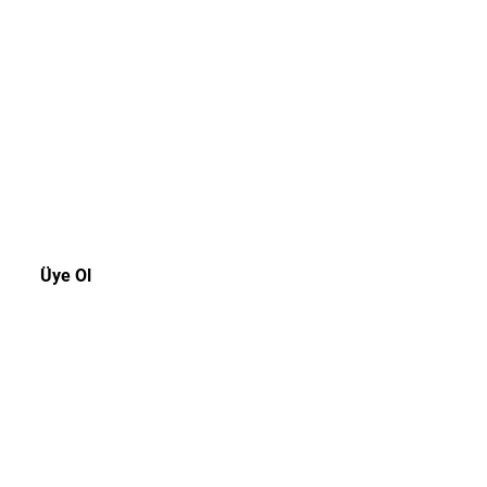
akala!
rsiniz.
Üye Ol