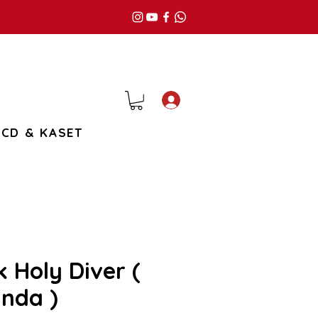
Giriş
CD & KASET
k Holy Diver (
nda )