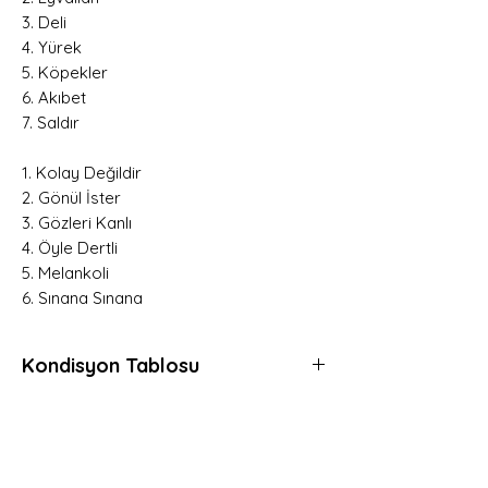
3. Deli
4. Yürek
5. Köpekler
6. Akıbet
7. Saldır
1. Kolay Değildir
2. Gönül İster
3. Gözleri Kanlı
4. Öyle Dertli
5. Melankoli
6. Sınana Sınana
Kondisyon Tablosu
*
*
*
Mint (M)
Her açıdan kusursuz, daha önce hiç
Hemen Üye Ol ve
dinlenmemiş, muhtemelen hala kapalı