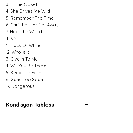
3. In The Closet
4. She Drives Me Wild
5. Remember The Time
6. Can't Let Her Get Away
7. Heal The World
LP: 2
1. Black Or White
2. Who Is It
3. Give In To Me
4. Will You Be There
5. Keep The Faith
6. Gone Too Soon
7. Dangerous
Kondisyon Tablosu
Mint (M)
Her açıdan kusursuz, daha önce hiç
dinlenmemiş, muhtemelen hala kapalı
Hemen Üye Ol ve