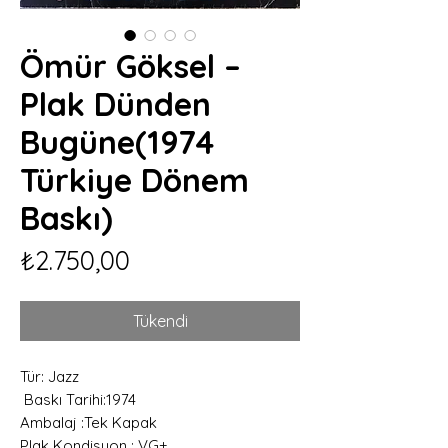
Ömür Göksel –
Plak Dünden
Bugüne(1974
Türkiye Dönem
Baskı)
Fiyat
₺2.750,00
Tükendi
Tür: Jazz
Baskı Tarihi:1974
Ambalaj :Tek Kapak
Plak Kondisyon : VG+