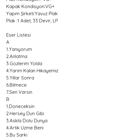
Kapak Kondisyon:VG+
Yapım Şirketi:Yavuz Plak
Plak :1 Adet, 33 Devir, LP
Eser Listesi
A
1.Yaniyorum
2.Anlatma
3.Gozlerim Yolda
4.Yarim Kalan Hikayemiz
5.Yillar Sonra
6.Bilmece
7.Sen Varsin
B
1.Doneceksin
2.Hersey Dun Gibi
3.Askla Dolu Dunya
4.Artik Uzme Beni
5.Bu Sarki