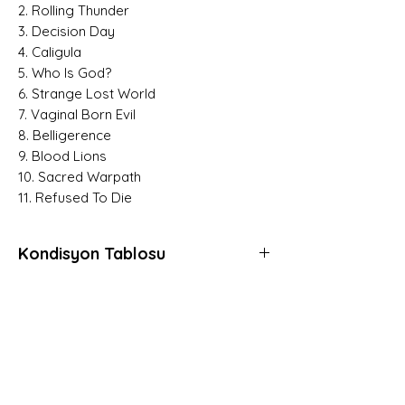
2. Rolling Thunder
3. Decision Day
4. Caligula
5. Who Is God?
6. Strange Lost World
7. Vaginal Born Evil
8. Belligerence
9. Blood Lions
10. Sacred Warpath
11. Refused To Die
Kondisyon Tablosu
Mint (M)
Her açıdan kusursuz, daha önce hiç
dinlenmemiş, muhtemelen hala kapalı
Hemen Üye Ol ve
ambalajında plaklar için kullanılır.
Fırsatları Yakala!
Gerçek anlamda sıfır plaklara verilen
Avantaj ve yeniliklerden haberdar olmak için
derecedir.
üye olabilirsiniz.