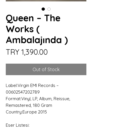
Queen – The
Works (
Ambalajında )
Price
TRY 1,390.00
Out of Stock
Label:Virgin EMI Records –
00602547202789
Format:Vinyl, LP, Album, Reissue,
Remastered, 180 Gram
Country:Europe 2015
Eser Listesi: