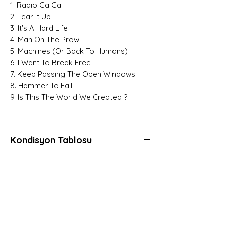
1. Radio Ga Ga
2. Tear It Up
3. It's A Hard Life
4. Man On The Prowl
5. Machines (Or Back To Humans)
6. I Want To Break Free
7. Keep Passing The Open Windows
8. Hammer To Fall
9. Is This The World We Created ?
Kondisyon Tablosu
Mint (M)
Her açıdan kusursuz, daha önce hiç
dinlenmemiş, muhtemelen hala kapalı
Hemen Üye Ol ve
ambalajında plaklar için kullanılır.
Fırsatları Yakala!
Gerçek anlamda sıfır plaklara verilen
Avantaj ve yeniliklerden haberdar olmak için
derecedir.
üye olabilirsiniz.