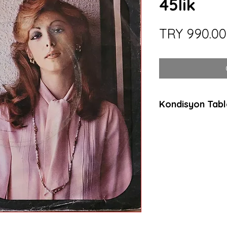
45lik
TRY 990.00
Kondisyon Tab
*
*
*
Mint (M)
Her açıdan kusurs
dinlenmemiş, muht
ambalajında plaklar
anlamda sıfır plakl