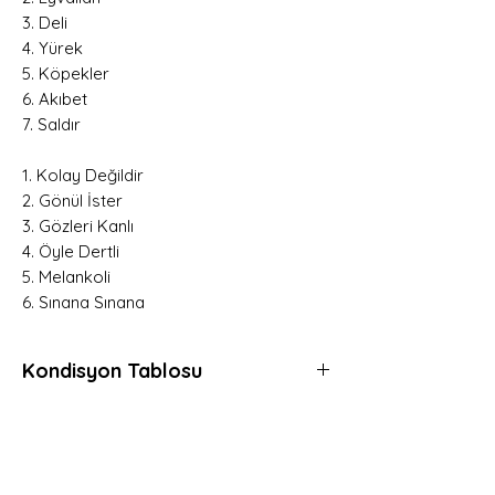
3. Deli
4. Yürek
5. Köpekler
6. Akıbet
7. Saldır
1. Kolay Değildir
2. Gönül İster
3. Gözleri Kanlı
4. Öyle Dertli
5. Melankoli
6. Sınana Sınana
Kondisyon Tablosu
*
*
*
Mint (M)
Her açıdan kusursuz, daha önce hiç
Hemen Üye Ol ve
dinlenmemiş, muhtemelen hala kapalı