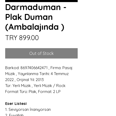
Darmaduman -
Plak Duman
(Ambalajında )
Price
TRY 899.00
Out of Stock
Barkod: 8697406642471 , Firma: Pasaj
Müzik , Yayınlanma Tarihi: 4 Temmuz
2022 , Orijinal Yıl: 2013
Tür: Yerli Müzik , Yerli Müzik / Rock
Format Türü: Plak, Format: 2 LP
Eser Listesi
1. Seviyorsan İnanıyorsan
2. Eyvallah