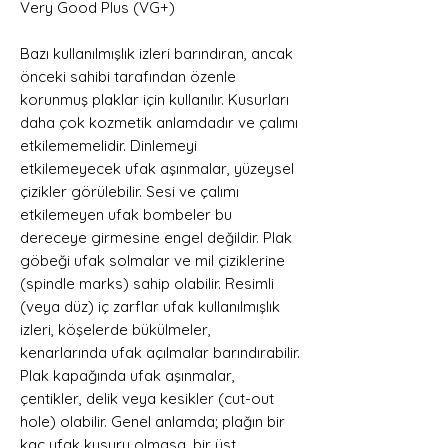
Very Good Plus (VG+)
Bazı kullanılmışlık izleri barındıran, ancak
önceki sahibi tarafından özenle
korunmuş plaklar için kullanılır. Kusurları
daha çok kozmetik anlamdadır ve çalımı
etkilememelidir. Dinlemeyi
etkilemeyecek ufak aşınmalar, yüzeysel
çizikler görülebilir. Sesi ve çalımı
etkilemeyen ufak bombeler bu
dereceye girmesine engel değildir. Plak
göbeği ufak solmalar ve mil çiziklerine
(spindle marks) sahip olabilir. Resimli
(veya düz) iç zarflar ufak kullanılmışlık
izleri, köşelerde bükülmeler,
kenarlarında ufak açılmalar barındırabilir.
Plak kapağında ufak aşınmalar,
çentikler, delik veya kesikler (cut-out
hole) olabilir. Genel anlamda; plağın bir
kaç ufak kusuru olmasa, bir üst