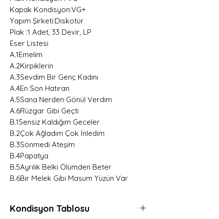
Kapak Kondisyon:VG+
Yapım Şirketi:Diskotür
Plak :1 Adet, 33 Devir, LP
Eser Listesi
A.1Emelim
A.2Kirpiklerin
A.3Sevdim Bir Genç Kadını
A.4En Son Hatıran
A.5Sana Nerden Gönül Verdim
A.6Rüzgar Gibi Geçti
B.1Sensiz Kaldığım Geceler
B.2Çok Ağladım Çok İnledim
B.3Sönmedi Ateşim
B.4Papatya
B.5Ayrılık Belki Ölümden Beter
B.6Bir Melek Gibi Masum Yüzün Var
Kondisyon Tablosu