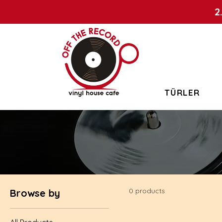
2
TÜRLER
0 products
Browse by