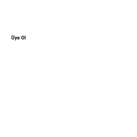
rsiniz.
Üye Ol
Müşteri Hizmetleri
Tel:
0216 3109439