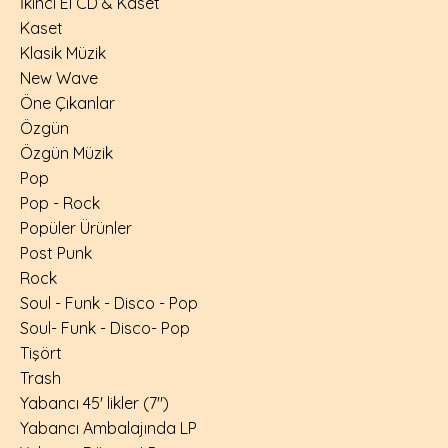
İkinci El CD & Kaset
Kaset
Klasik Müzik
New Wave
Öne Çıkanlar
Özgün
Özgün Müzik
Pop
Pop - Rock
Popüler Ürünler
Post Punk
Rock
Soul - Funk - Disco - Pop
Soul- Funk - Disco- Pop
Tişört
Trash
Yabancı 45' likler (7")
Yabancı Ambalajında LP