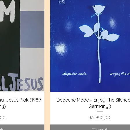
l Jesus Plak (1989
Depeche Mode – Enjoy The Silence
ny)
Germany )
Fiyat
,00
₺2.950,00