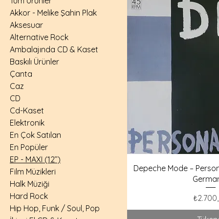
Tüm Ürünler
Akkor - Melike Şahin Plak
Aksesuar
Alternative Rock
Ambalajında CD & Kaset
Baskılı Ürünler
Çanta
Caz
CD
Cd-Kaset
Elektronik
En Çok Satılan
En Popüler
EP - MAXI (12’’)
Depeche Mode – Persona
Film Müzikleri
Germa
Halk Müziği
Hard Rock
Fiyat
₺2.700
Hip Hop, Funk / Soul, Pop