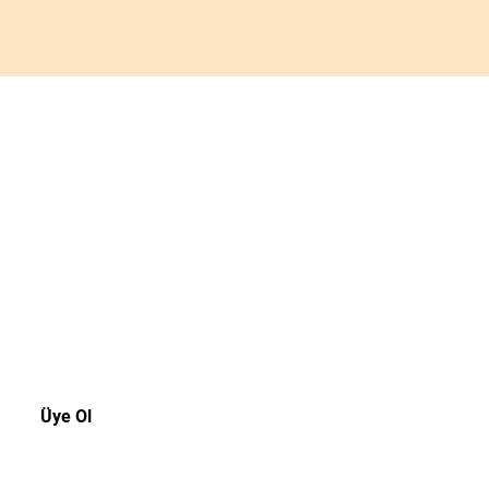
akala!
rsiniz.
Üye Ol