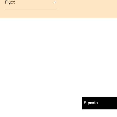
Fiyat
₺2.700
₺3.800
Hemen
Avanta
E-postanızı girin