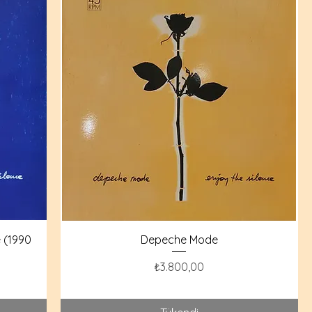
 (1990
Depeche Mode
Fiyat
₺3.800,00