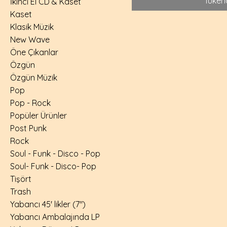
Tüken
İkinci El CD & Kaset
Kaset
Klasik Müzik
New Wave
Öne Çıkanlar
Özgün
Özgün Müzik
Pop
Pop - Rock
Popüler Ürünler
Post Punk
Rock
Soul - Funk - Disco - Pop
Soul- Funk - Disco- Pop
Tişört
Trash
Yabancı 45' likler (7")
Yabancı Ambalajında LP