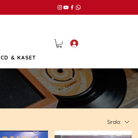
Giriş
CD & KASET
Sırala: