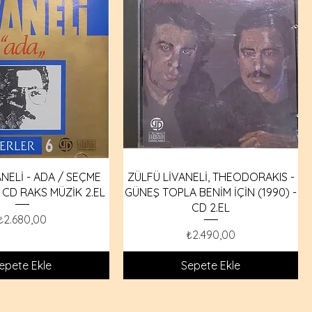
NELİ - ADA / SEÇME
ZÜLFÜ LİVANELİ, THEODORAKIS -
 CD RAKS MÜZİK 2.EL
GÜNEŞ TOPLA BENİM İÇİN (1990) -
CD 2.EL
Fiyat
₺2.680,00
Fiyat
₺2.490,00
epete Ekle
Sepete Ekle