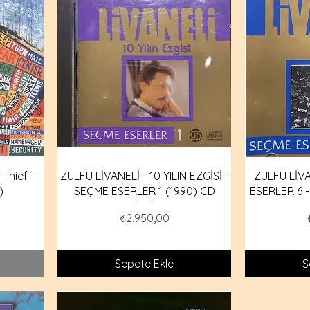
Thief -
ZÜLFÜ LİVANELİ - 10 YILIN EZGİSİ -
ZÜLFÜ LİVA
)
SEÇME ESERLER 1 (1990) CD
ESERLER 6 -
Fiyat
₺2.950,00
Sepete Ekle
S