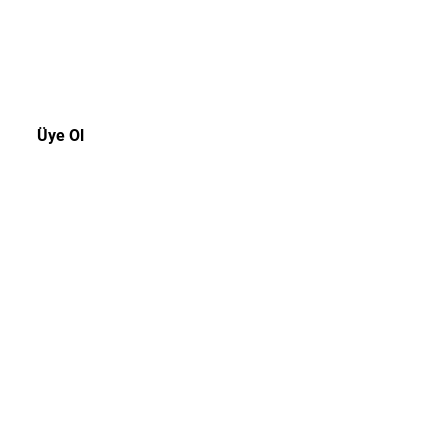
rsiniz.
Üye Ol
Müşteri Hizmetleri