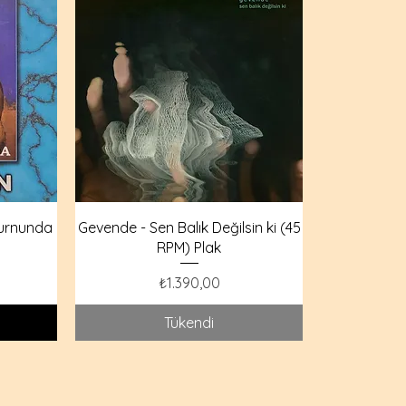
Burnunda
Gevende - Sen Balık Değilsin ki (45
RPM) Plak
Fiyat
₺1.390,00
Tükendi