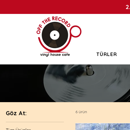
2
TÜRLER
6 ürün
Göz At: