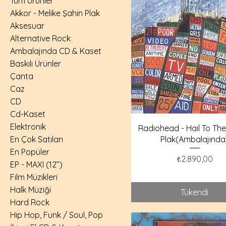
Tüm Ürünler
Akkor - Melike Şahin Plak
Aksesuar
Alternative Rock
Ambalajında CD & Kaset
Baskılı Ürünler
Çanta
Caz
CD
Cd-Kaset
Elektronik
Radiohead - Hail To The 
En Çok Satılan
Plak(Ambalajında
En Popüler
Fiyat
₺2.890,00
EP - MAXI (12’’)
Film Müzikleri
Halk Müziği
Tükendi
Hard Rock
Hip Hop, Funk / Soul, Pop