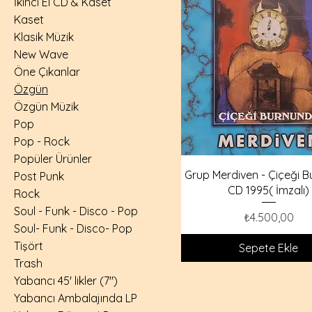
İkinci El CD & Kaset
Kaset
Klasik Müzik
New Wave
Öne Çıkanlar
Özgün
Özgün Müzik
Pop
Pop - Rock
Popüler Ürünler
Grup Merdiven - Çiçeği 
Post Punk
CD 1995( İmzalı)
Rock
Soul - Funk - Disco - Pop
Fiyat
₺4.500,00
Soul- Funk - Disco- Pop
Tişört
Sepete Ekle
Trash
Yabancı 45' likler (7")
Yabancı Ambalajında LP