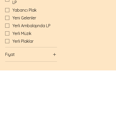
LP
Yabancı Plak
Yeni Gelenler
Yerli Ambalajında LP
Yerli Müzik
Yerli Plaklar
Fiyat
₺1.390
₺4.500
Hemen